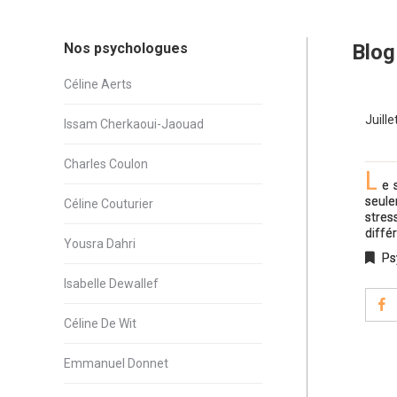
Nos psychologues
Blog
Céline Aerts
Juille
Issam Cherkaoui-Jaouad
Charles Coulon
L
e 
seule
Céline Couturier
stres
diffé
Yousra Dahri
Ps
Isabelle Dewallef
Céline De Wit
Emmanuel Donnet