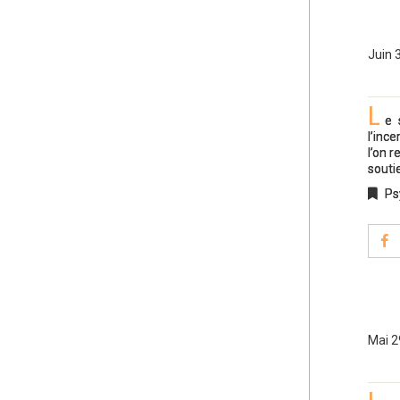
Juin 
L
e 
l’ince
l’on 
souti
Ps
Mai 2