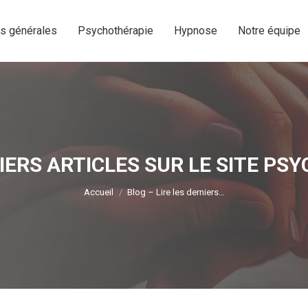
os générales
Psychothérapie
Hypnose
Notre équipe
os générales
Psychothérapie
Hypnose
Notre équipe
NIERS ARTICLES SUR LE SITE P
Vous êtes ici :
Accueil
Blog – Lire les derniers…