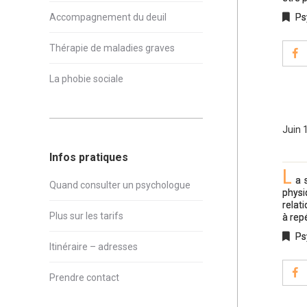
Accompagnement du deuil
Ps
Thérapie de maladies graves
La phobie sociale
Juin 
Infos pratiques
L
a 
Quand consulter un psychologue
physi
relat
Plus sur les tarifs
à rep
Ps
Itinéraire – adresses
Prendre contact