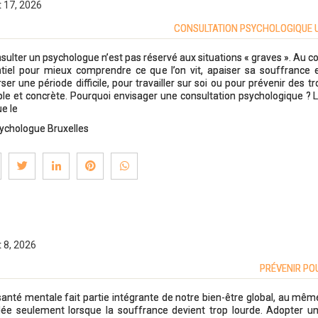
t 17, 2026
CONSULTATION PSYCHOLOGIQUE UTI
sulter un psychologue n’est pas réservé aux situations « graves ». Au co
tiel pour mieux comprendre ce que l’on vit, apaiser sa souffrance e
rser une période difficile, pour travailler sur soi ou pour prévenir des tr
ple et concrète. Pourquoi envisager une consultation psychologique ? 
ue le
ychologue Bruxelles
t 8, 2026
PRÉVENIR POU
santé mentale fait partie intégrante de notre bien-être global, au même
ée seulement lorsque la souffrance devient trop lourde. Adopter u