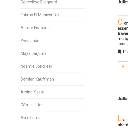
Geneviève Ellegaard
Juille
Fatima El Manichi Taibi
C
on
Aurore Fontaine
essen
trave
multi
Yves Jabe
lorsq
Ps
Maya Jarjoura
Noémie Jonckeer
Damien Kauffman
Amina Kissai
Juille
Céline Lietar
L
Alice Louis
a 
abord