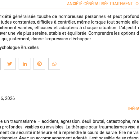
ANXIÉTÉ GÉNÉRALISÉE TRAITEMENT : 
nxiété généralisée touche de nombreuses personnes et peut profondé
études constantes, difficiles à contrôler, même lorsque tout semble all
aitement variées, efficaces et adaptées à chaque situation. L’object
uver une vie plus sereine, stable et équilibrée. Comprendre les option
e qui, justement, donne l’impression d’échapper
ychologue Bruxelles
16, 2026
THÉRA
re un traumatisme – accident, agression, deuil brutal, catastrophe, m
s profondes, visibles ou invisibles. La thérapie pour traumatismes vise 
ment de sécurité intérieure et à reprendre le cours de sa vie. Elle ne v
prisonnier. Avec un accompagnement adapté, il est possible de se réappr