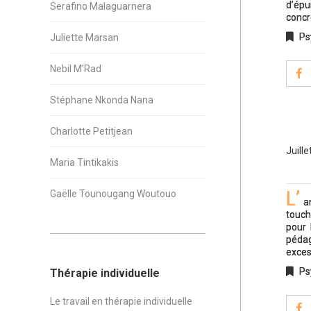
d’épu
Serafino Malaguarnera
concr
Ps
Juliette Marsan
Nebil M’Rad
Stéphane Nkonda Nana
Charlotte Petitjean
Juille
Maria Tintikakis
L’
Gaëlle Tounougang Woutouo
a
touch
pour 
pédag
exces
Ps
Thérapie individuelle
Le travail en thérapie individuelle