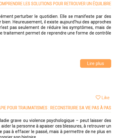
COMPRENDRE LES SOLUTIONS POUR RETROUVER UN ÉQUILIBRE
ment perturber le quotidien. Elle se manifeste par des
er bien. Heureusement, il existe aujourd’hui des approches
if n’est pas seulement de réduire les symptômes, mais de
s de traitement permet de reprendre une forme de contrôle
Lire plus
Like
PIE POUR TRAUMATISMES : RECONSTRUIRE SA VIE PAS À PAS
aladie grave ou violence psychologique – peut laisser des
à aider la personne à apaiser ces blessures, à retrouver un
ise pas à effacer le passé, mais à permettre de ne plus en
oprier son histoire