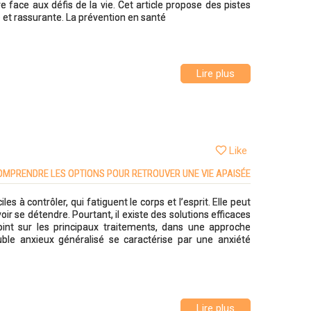
 face aux défis de la vie. Cet article propose des pistes
e et rassurante. La prévention en santé
Lire plus
Like
COMPRENDRE LES OPTIONS POUR RETROUVER UNE VIE APAISÉE
s à contrôler, qui fatiguent le corps et l’esprit. Elle peut
ir se détendre. Pourtant, il existe des solutions efficaces
 point sur les principaux traitements, dans une approche
uble anxieux généralisé se caractérise par une anxiété
Lire plus