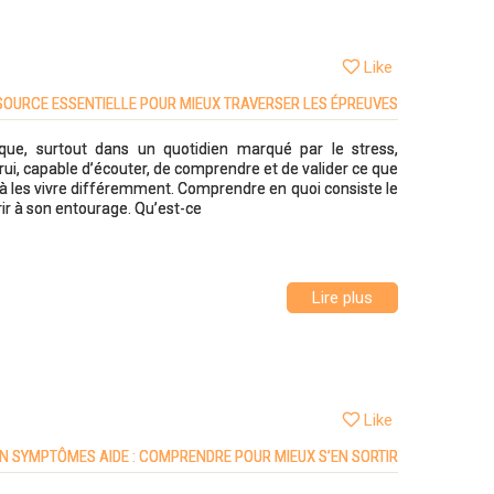
Like
SSOURCE ESSENTIELLE POUR MIEUX TRAVERSER LES ÉPREUVES
ique, surtout dans un quotidien marqué par le stress,
’autrui, capable d’écouter, de comprendre et de valider ce que
ide à les vivre différemment. Comprendre en quoi consiste le
rir à son entourage. Qu’est-ce
Lire plus
Like
N SYMPTÔMES AIDE : COMPRENDRE POUR MIEUX S’EN SORTIR