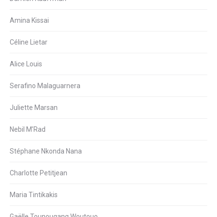
Amina Kissai
Céline Lietar
Alice Louis
Serafino Malaguarnera
Juliette Marsan
Nebil M’Rad
Stéphane Nkonda Nana
Charlotte Petitjean
Maria Tintikakis
Gaëlle Tounougang Woutouo