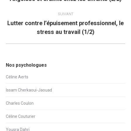
précédent
:
SUIVANT
Lutter contre l’épuisement professionnel, le
Article
stress au travail (1/2)
suivant
:
Nos psychologues
Céline Aerts
Issam Cherkaoui-Jaouad
Charles Coulon
Céline Couturier
Yousra Dahri