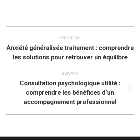
Navigation
PRÉCÉDENT
article
Anxiété généralisée traitement : comprendre
Article
les solutions pour retrouver un équilibre
précédent
:
SUIVANT
Consultation psychologique utilité :
comprendre les bénéfices d’un
Article
suivant
accompagnement professionnel
: