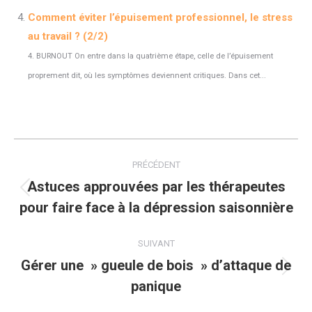
Comment éviter l’épuisement professionnel, le stress
au travail ? (2/2)
4. BURNOUT On entre dans la quatrième étape, celle de l’épuisement
proprement dit, où les symptômes deviennent critiques. Dans cet...
Navigation
PRÉCÉDENT
article
Astuces approuvées par les thérapeutes
Article
pour faire face à la dépression saisonnière
précédent
:
SUIVANT
Gérer une » gueule de bois » d’attaque de
Article
panique
suivant
: