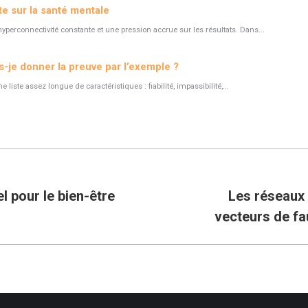
te sur la santé mentale
hyperconnectivité constante et une pression accrue sur les résultats. Dans...
-je donner la preuve par l’exemple ?
liste assez longue de caractéristiques : fiabilité, impassibilité,...
el pour le bien-être
Les réseaux 
Article
vecteurs de fa
suivant
: