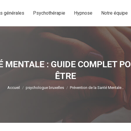
os générales
Psychothérapie
Hypnose
Notre équipe
os générales
Psychothérapie
Hypnose
Notre équipe
É MENTALE : GUIDE COMPLET PO
ÊTRE
Vous êtes ici :
Accueil
psychologue bruxelles
Prévention de la Santé Mentale…