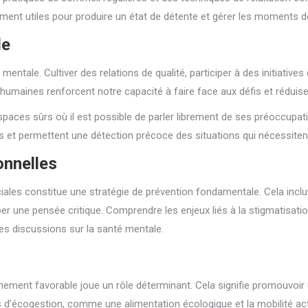
rement utiles pour produire un état de détente et gérer les moments d
de
mentale. Cultiver des relations de qualité, participer à des initiativ
umaines renforcent notre capacité à faire face aux défis et réduisen
spaces sûrs où il est possible de parler librement de ses préoccupat
ultés et permettent une détection précoce des situations qui nécess
nnelles
es constitue une stratégie de prévention fondamentale. Cela inclut
per une pensée critique. Comprendre les enjeux liés à la stigmatisat
es discussions sur la santé mentale.
nnement favorable joue un rôle déterminant. Cela signifie promouvoir 
s d’écogestion, comme une alimentation écologique et la mobilité act