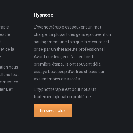
Hypnose
rapie
L’hypnothérapie est souvent un mot
’est le
chargé. La plupart des gens éprouvent un
t
soulagement une fois que la mesure est
et de la
prise par un thérapeute professionnel.
.
Avant que les gens fassent cette
première étape, ils ont souvent déjà
ation nous
essayé beaucoup d’autres choses qui
allons tout
avaient moins de succès.
omment ce
ient, et
L’hypnothérapie est pour nous un
traitement global du problème.
En savoir plus