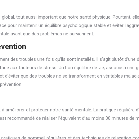
 global, tout aussi important que notre santé physique. Pourtant, elle 
e pour maintenir un équilibre psychologique stable et éviter l’aggrav
entale avant que des problèmes ne surviennent.
évention
nt des troubles une fois qu’ils sont installés. Il s’agit plutôt d’une
 face aux facteurs de stress. Un bon équilibre de vie, associé à une 
et d’éviter que des troubles ne se transforment en véritables maladi
prévention.
 améliorer et protéger notre santé mentale. La pratique régulière d’u
 Il est recommandé de réaliser l’équivalent d’au moins 30 minutes de 
s pratiques de sommeil régulières et des techniques de relaxation con