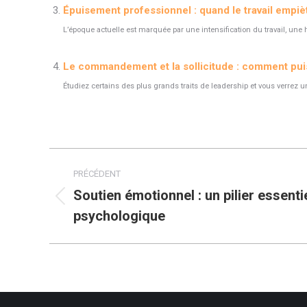
Épuisement professionnel : quand le travail empiè
L’époque actuelle est marquée par une intensification du travail, une 
Le commandement et la sollicitude : comment puis
Étudiez certains des plus grands traits de leadership et vous verrez une 
Navigation
PRÉCÉDENT
article
Soutien émotionnel : un pilier essenti
Article
psychologique
précédent
: