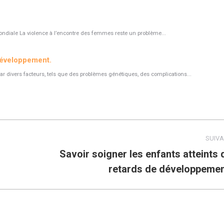
ndiale La violence à l’encontre des femmes reste un problème...
 développement.
r divers facteurs, tels que des problèmes génétiques, des complications...
SUIV
Savoir soigner les enfants atteints 
Article
retards de développemen
suivant
: