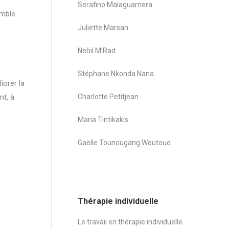
à
Serafino Malaguarnera
emble
.
Juliette Marsan
Nebil M’Rad
Stéphane Nkonda Nana
iorer la
nt, à
Charlotte Petitjean
Maria Tintikakis
Gaëlle Tounougang Woutouo
Thérapie individuelle
Le travail en thérapie individuelle