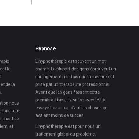
Hypnose
rapie
L’hypnothérapie est souvent un mot
’est le
chargé. La plupart des gens éprouvent un
t
soulagement une fois que la mesure est
et de la
prise par un thérapeute professionnel.
.
Avant que les gens fassent cette
première étape, ils ont souvent déjà
ation nous
essayé beaucoup d’autres choses qui
allons tout
avaient moins de succès.
omment ce
ient, et
L’hypnothérapie est pour nous un
traitement global du problème.