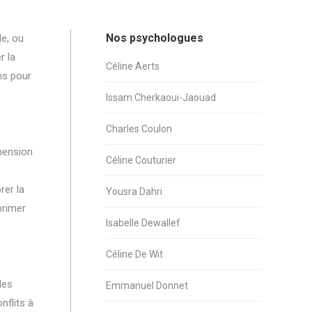
Nos psychologues
le, ou
r la
Céline Aerts
ons pour
Issam Cherkaoui-Jaouad
Charles Coulon
éhension
Céline Couturier
rer la
Yousra Dahri
primer
Isabelle Dewallef
Céline De Wit
des
Emmanuel Donnet
nflits à