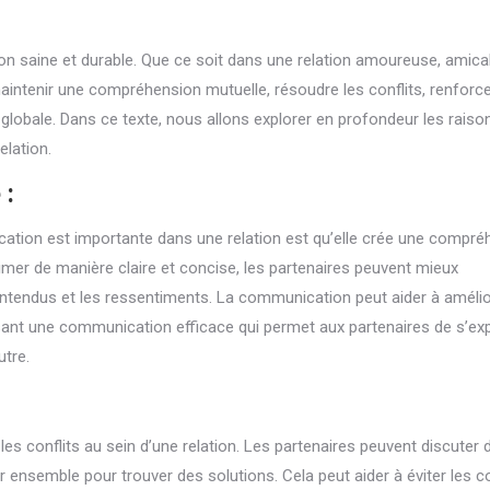
on saine et durable. Que ce soit dans une relation amoureuse, amica
aintenir une compréhension mutuelle, résoudre les conflits, renforce
on globale. Dans ce texte, nous allons explorer en profondeur les rais
elation.
 :
cation est importante dans une relation est qu’elle crée une compr
rimer de manière claire et concise, les partenaires peuvent mieux
lentendus et les ressentiments. La communication peut aider à amélio
sant une communication efficace qui permet aux partenaires de s’ex
utre.
s conflits au sein d’une relation. Les partenaires peuvent discuter 
er ensemble pour trouver des solutions. Cela peut aider à éviter les co