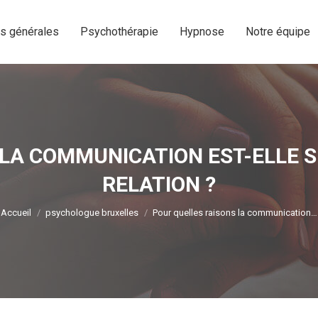
os générales
Psychothérapie
Hypnose
Notre équipe
os générales
Psychothérapie
Hypnose
Notre équipe
LA COMMUNICATION EST-ELLE 
RELATION ?
Vous êtes ici :
Accueil
psychologue bruxelles
Pour quelles raisons la communication…