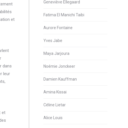
Geneviève Ellegaard
rtement
bilités
Fatima El Manichi Taibi
ation et
Aurore Fontaine
Yves Jabe
rlent
Maya Jarjoura
r
ir dans
Noémie Jonckeer
r leur
Damien Kauffman
ts,
Amina Kissai
Céline Lietar
 et
Alice Louis
 des