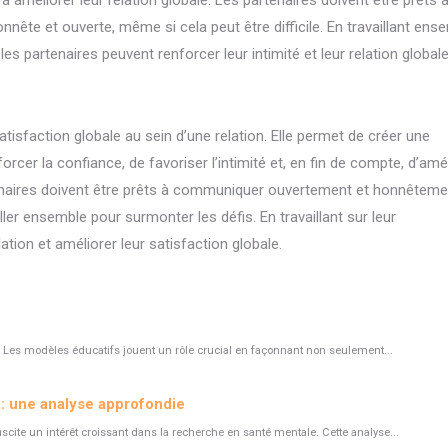
 à améliorer leur relation globale. Les partenaires doivent être prêts 
nête et ouverte, même si cela peut être difficile. En travaillant ens
 partenaires peuvent renforcer leur intimité et leur relation globale
isfaction globale au sein d’une relation. Elle permet de créer une
cer la confiance, de favoriser l’intimité et, en fin de compte, d’amél
artenaires doivent être prêts à communiquer ouvertement et honnêteme
ller ensemble pour surmonter les défis. En travaillant sur leur
tion et améliorer leur satisfaction globale.
 Les modèles éducatifs jouent un rôle crucial en façonnant non seulement...
x : une analyse approfondie
suscite un intérêt croissant dans la recherche en santé mentale. Cette analyse...