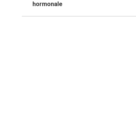
hormonale
précédent
: