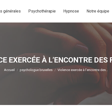
os générales
Psychothérapie
Hypnose
Notre équipe
os générales
Psychothérapie
Hypnose
Notre équipe
CE EXERCÉE À L’ENCONTRE DES
Vous êtes ici :
Accueil
psychologue bruxelles
Violence exercée à l’encontre des…