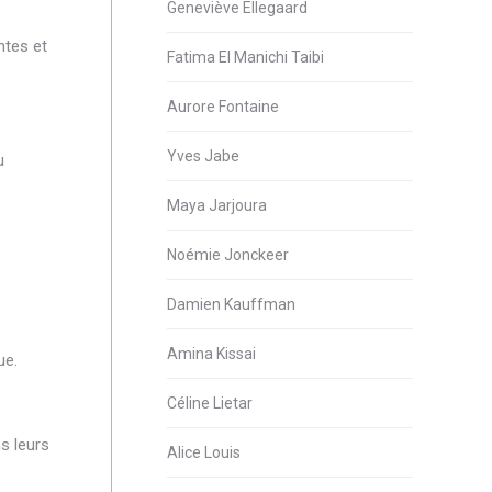
Geneviève Ellegaard
ntes et
Fatima El Manichi Taibi
Aurore Fontaine
Yves Jabe
u
Maya Jarjoura
Noémie Jonckeer
Damien Kauffman
Amina Kissai
ue.
Céline Lietar
s leurs
Alice Louis