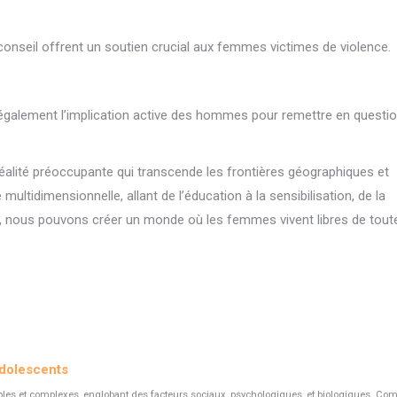
 conseil offrent un soutien crucial aux femmes victimes de violence.
 également l’implication active des hommes pour remettre en questio
éalité préoccupante qui transcende les frontières géographiques et
ultidimensionnelle, allant de l’éducation à la sensibilisation, de la
mble, nous pouvons créer un monde où les femmes vivent libres de tou
adolescents
ples et complexes, englobant des facteurs sociaux, psychologiques, et biologiques. Co