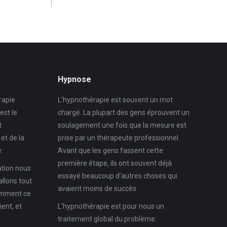
Hypnose
rapie
L’hypnothérapie est souvent un mot
’est le
chargé. La plupart des gens éprouvent un
t
soulagement une fois que la mesure est
et de la
prise par un thérapeute professionnel.
.
Avant que les gens fassent cette
première étape, ils ont souvent déjà
ation nous
essayé beaucoup d’autres choses qui
allons tout
avaient moins de succès.
omment ce
ient, et
L’hypnothérapie est pour nous un
traitement global du problème.