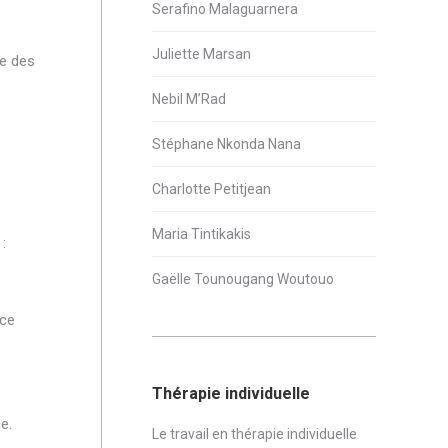
Serafino Malaguarnera
Juliette Marsan
ue des
Nebil M’Rad
Stéphane Nkonda Nana
Charlotte Petitjean
Maria Tintikakis
:
Gaëlle Tounougang Woutouo
ace
Thérapie individuelle
e.
Le travail en thérapie individuelle